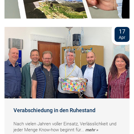
17
Apr
Verabschiedung in den Ruhestand
Nach vielen Jahren voller Einsatz, Verlässlichkeit und
jeder Menge Know-how beginnt für...
mehr »